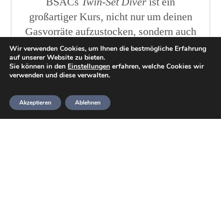
BSACs
Twin-Set Diver
ist ein
großartiger Kurs, nicht nur um deinen
Gasvorräte aufzustocken, sondern auch
als erste Einführung in die Ausrüstung,
Wir verwenden Cookies, um Ihnen die bestmögliche Erfahrung
auf unserer Website zu bieten.
die für sichereres geplantes
Sie können in den
Einstellungen
erfahren, welche Cookies wir
Dekompressionstauchen verwendet
verwenden und diese verwalten.
wird.
Akzeptieren
Ablehnen