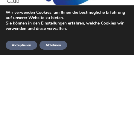
Club
(kurz
Wir verwenden Cookies, um Ihnen die bestmögliche Erfahrung
auf unserer Website zu bieten.
BSAC)
Logo des BSAC
Sie können in den
Einstellungen
erfahren, welche Cookies wir
verwenden und diese verwalten.
wurde
1954 als nationale Dachorganisation zum
Akzeptieren
Ablehnen
Sporttauchen im Vereinigten Königreich
anerkannt.
Die Organisation wurde am 15.10.1953
gegründet und erreichte Mitte der 1990er
Jahre über 50.000 Mitglieder, die bis 2009
allerdings auf über 30.000 Mitglieder
zurückgingen.
Es ist eine Tauchausbildungsorganisation, mit