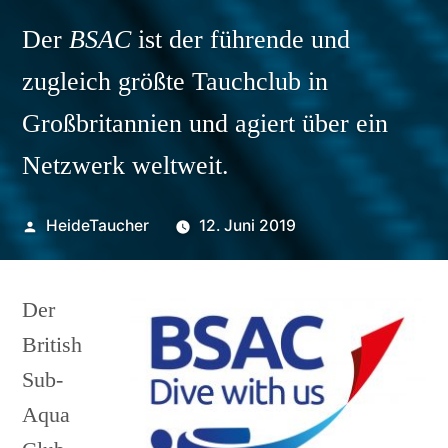
Der
BSAC
ist der führende und
zugleich größte Tauchclub in
Großbritannien und agiert über ein
Netzwerk weltweit.
Veröffentlicht
HeideTaucher
12. Juni 2019
von
Der
British
Sub-
Aqua