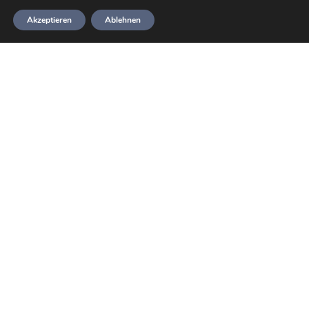
Akzeptieren
Ablehnen
Erstes Hallenbadtraining 2023
… mit 8 Schnuppertauchern, 6
Ausbildern und 8 weiteren
HeideTauchern.
Sven Münster
7. Januar 2023