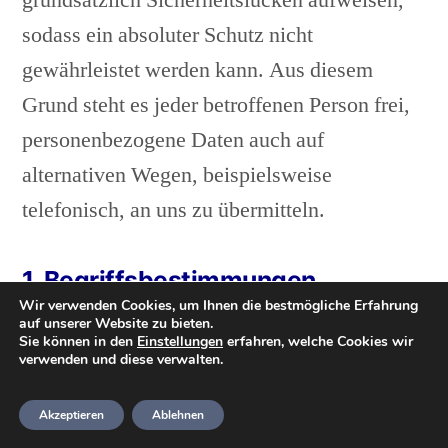
grundsätzlich Sicherheitslücken aufweisen,
sodass ein absoluter Schutz nicht
gewährleistet werden kann. Aus diesem
Grund steht es jeder betroffenen Person frei,
personenbezogene Daten auch auf
alternativen Wegen, beispielsweise
telefonisch, an uns zu übermitteln.
1. Begriffsbestimmungen
Wir verwenden Cookies, um Ihnen die bestmögliche Erfahrung
auf unserer Website zu bieten.
Die Datenschutzerklärung der HeideTaucher
Sie können in den
Einstellungen
erfahren, welche Cookies wir
verwenden und diese verwalten.
e.V. beruht auf den Begrifflichkeiten, die
durch den Europäischen Richtlinien- und
Akzeptieren
Ablehnen
Verordnungsgeber beim Erlass der