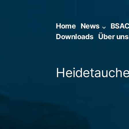
Zum
Inhalt
springen
Home
News
BSA
Downloads
Über uns
Heidetaucher