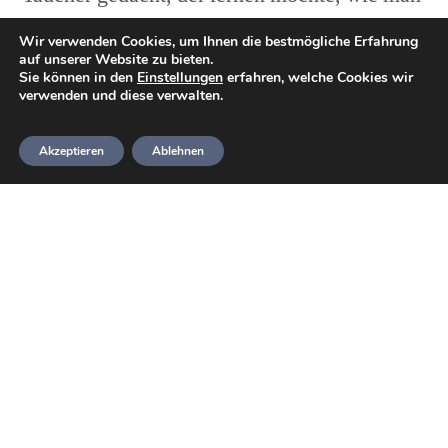
einen Trockenanzug (kurz
Trocki
) benutzt.
Wir verwenden Cookies, um Ihnen die bestmögliche Erfahrung
auf unserer Website zu bieten.
Du kannst den Kurs im Rahmen deiner
Sie können in den
Einstellungen
erfahren, welche Cookies wir
Ausbildung zum
Ocean Diver
absolvieren
verwenden und diese verwalten.
oder wenn du einfach mit dem Tauchen in
Akzeptieren
Ablehnen
einem Trockenanzug beginnen möchtest.
Wenn du das Tauchen in wärmeren
Gewässern gelernt hast, kannst du diesen
Kurs nutzen, um komfortabler in kühleren
Gewässern zu tauchen.
Was wirst du lernen?