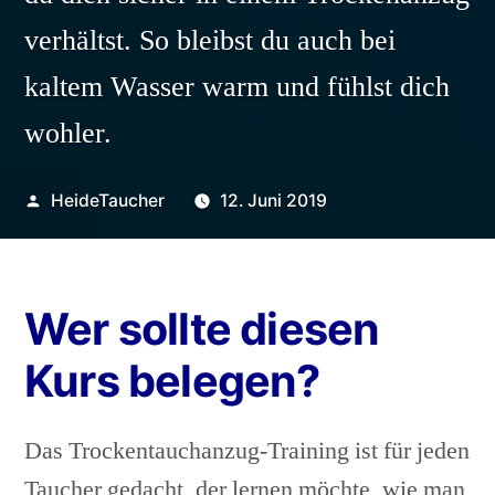
verhältst. So bleibst du auch bei
kaltem Wasser warm und fühlst dich
wohler.
Veröffentlicht
HeideTaucher
12. Juni 2019
von
Wer sollte diesen
Kurs belegen?
Das Trockentauchanzug-Training ist für jeden
Taucher gedacht, der lernen möchte, wie man