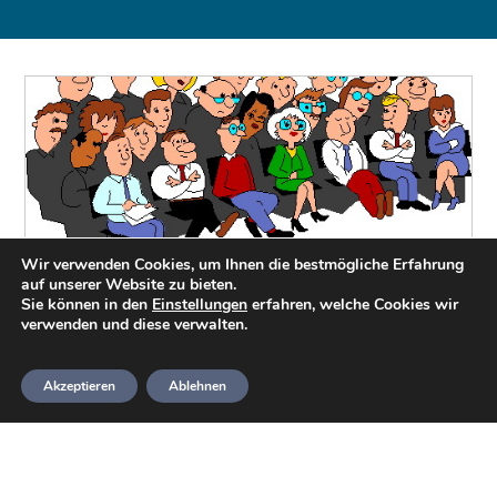
Wir verwenden Cookies, um Ihnen die bestmögliche Erfahrung
Jahreshauptversammlung
auf unserer Website zu bieten.
Sie können in den
Einstellungen
erfahren, welche Cookies wir
verwenden und diese verwalten.
Am 09. März fand unsere diesjährige
Jahreshauptversammlung im Gasthaus
Akzeptieren
Ablehnen
„Am Walde“ in Düshorn statt.
HeideTaucher
13. März 2024