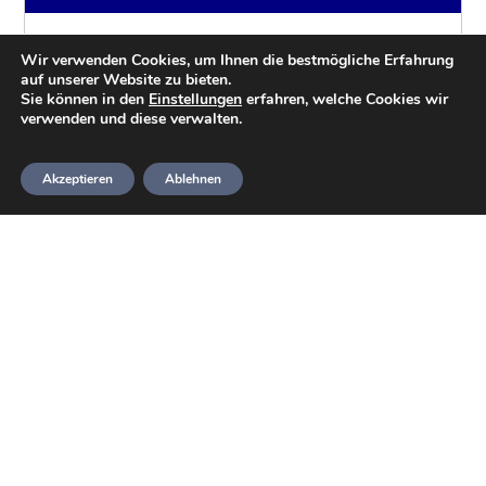
Das war ja was. Drei Tage Ausbildung
Wir verwenden Cookies, um Ihnen die bestmögliche Erfahrung
auf unserer Website zu bieten.
im sonnigen Hemmoor mit Höhen und
Sie können in den
Einstellungen
erfahren, welche Cookies wir
Tiefen.
verwenden und diese verwalten.
HeideTaucher
27. Juli 2021
Akzeptieren
Ablehnen
404 Tage