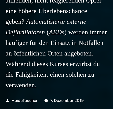
atmenden, nicht reagierenden Opfer
eine höhere Überlebenschance
geben?
Automatisierte externe
Defibrillatoren
(
AEDs
) werden immer
häufiger für den Einsatz in Notfällen
an öffentlichen Orten angeboten.
Während dieses Kurses erwirbst du
die Fähigkeiten, einen solchen zu
verwenden.
Veröffentlicht
HeideTaucher
7. Dezember 2019
von