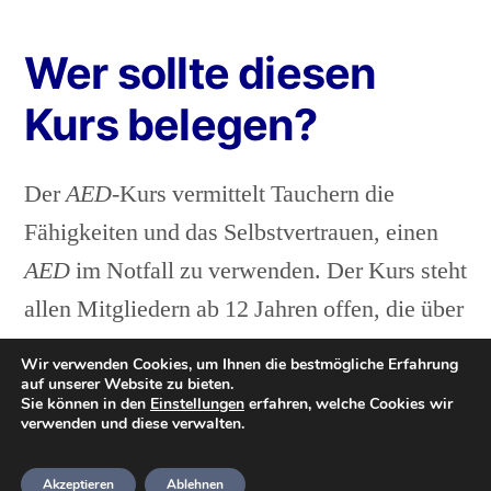
Wer sollte diesen
Kurs belegen?
Der
AED
-Kurs vermittelt Tauchern die
Fähigkeiten und das Selbstvertrauen, einen
AED
im Notfall zu verwenden. Der Kurs steht
allen Mitgliedern ab 12 Jahren offen, die über
die neuesten grundlegenden Fähigkeiten zur
Wir verwenden Cookies, um Ihnen die bestmögliche Erfahrung
Lebenserhaltung verfügen. Dies kann aus
auf unserer Website zu bieten.
Sie können in den
Einstellungen
erfahren, welche Cookies wir
dem
Sports Diver
-Training oder der
verwenden und diese verwalten.
Teilnahme an einem
BSAC Oxygen
Akzeptieren
Ablehnen