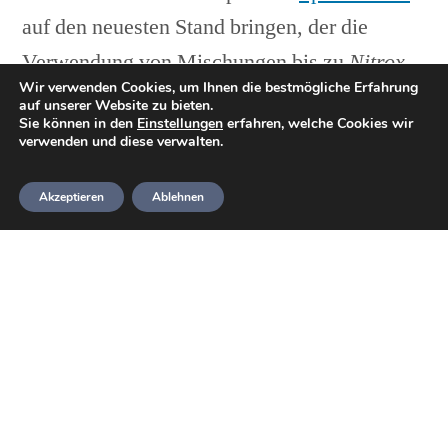
auf den neuesten Stand bringen, der die
Verwendung von Mischungen bis zu
Nitrox
Wir verwenden Cookies, um Ihnen die bestmögliche Erfahrung
36
umfasst, um die obligatorischen
auf unserer Website zu bieten.
Sie können in den
Einstellungen
erfahren, welche Cookies wir
Stoppzeiten bei Dekompressionstauchgängen
verwenden und diese verwalten.
innerhalb ihrer Qualifikation zu reduzieren.
Akzeptieren
Ablehnen
Vor Januar 2007 qualifizierte
Sports Diver
, die bereits an
einem Ocean
Diver Nitrox
Workshop
teilgenommen haben
oder eine
BSAC Basic Nitrox
Diver
-Qualifikation (als Teil
ihrer
Ocean Diver
-Qualifikation)