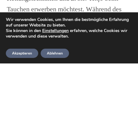
Tauchen erwerben möchtest. Während des
Kurses erlangst du reichlich Erfahrung in der
Wir verwenden Cookies, um Ihnen die bestmögliche Erfahrung
auf unserer Website zu bieten.
Bewertung simulierter Opfer in
Sie können in den
Einstellungen
erfahren, welche Cookies wir
verwenden und diese verwalten.
verschiedenen Szenarien.
Akzeptieren
Ablehnen
Wer darf diesen Kurs
belegen?
Um sich für den Kurs
Sauerstoffadministration
anzumelden, musst
du mindestens
BSAC
Ocean Diver
sein oder