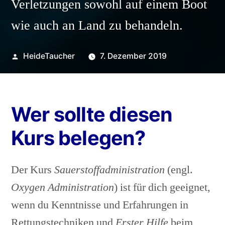
Verletzungen sowohl auf einem Boot
wie auch an Land zu behandeln.
Veröffentlicht
HeideTaucher
7. Dezember 2019
von
Wer sollte diesen
Kurs belegen?
Der Kurs
Sauerstoffadministration
(engl.
Oxygen Administration
) ist für dich geeignet,
wenn du Kenntnisse und Erfahrungen in
Rettungstechniken und
Erster Hilfe
beim