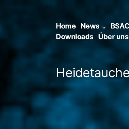
Zum
Inhalt
springen
Home
News
BSA
Downloads
Über uns
Heidetaucher