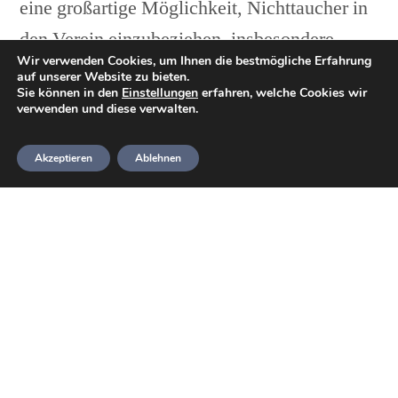
eine großartige Möglichkeit, Nichttaucher in
den Verein einzubeziehen, insbesondere
Wir verwenden Cookies, um Ihnen die bestmögliche Erfahrung
wenn diese Familienmitglieder haben, die
auf unserer Website zu bieten.
Sie können in den
Einstellungen
erfahren, welche Cookies wir
tauchen, da der Kurs die Planung von
verwenden und diese verwalten.
Tauchausflügen und praktische Kenntnisse
Akzeptieren
Ablehnen
der Oberflächennavigation abdeckt. Für die
Teilnahme ist keine Tauchqualifikation
erforderlich.
Was wirst du lernen?
Dieser zweitägige Kurs beinhaltet einen Tag