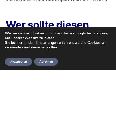
Wer sollte diesen
Kurs belegen?
Wir verwenden Cookies, um Ihnen die bestmögliche Erfahrung
auf unserer Website zu bieten.
Sie können in den
Einstellungen
erfahren, welche Cookies wir
verwenden und diese verwalten.
Der Kurs
Umgang mit Booten
ist für alle
Personen über 14 offen und bietet eine
Akzeptieren
Ablehnen
großartige Möglichkeit, Nichttaucher in den
Club einzubeziehen, insbesondere wenn sie
Familienmitglieder haben, die tauchen. Für
die Teilnahme ist keine Tauchqualifikation
erforderlich.