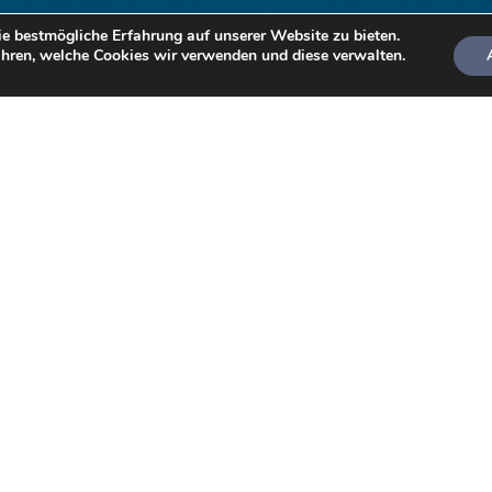
e bestmögliche Erfahrung auf unserer Website zu bieten.
hren, welche Cookies wir verwenden und diese verwalten.
Tauchkurs als Geschenk
Sc
en
Kennst du jemanden, der
Das
schon immer vom Tauchen
zu 