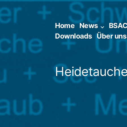
Zum
Inhalt
springen
Home
News
BSA
Downloads
Über uns
Heidetaucher