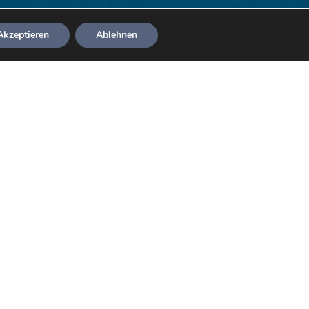
Akzeptieren
Ablehnen
hnuppertauchen
 erste Mal unter Wasser
atmen ist ein