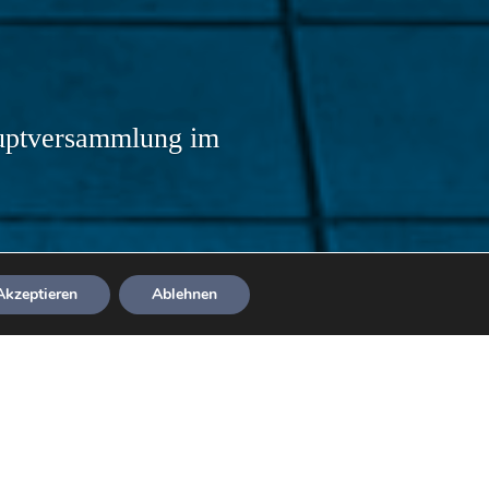
auptversammlung im
Akzeptieren
Ablehnen
e Leitlinien zum Kampf
rde und somit auch unser