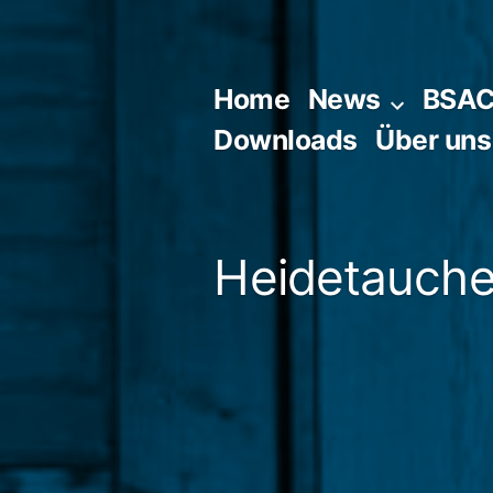
Zum
Inhalt
springen
Home
News
BSA
Downloads
Über uns
Heidetaucher