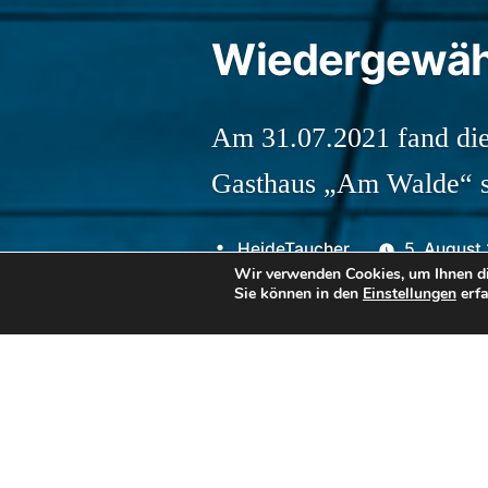
Wiedergewäh
Am 31.07.2021 fand di
Gasthaus „Am Walde“ st
Veröffentlicht
HeideTaucher
5. August
Wir verwenden Cookies, um Ihnen di
von
Sie können in den
Einstellungen
erfa
Dass das Vereinsleben seit 
gegen die Corona-Epidemie 