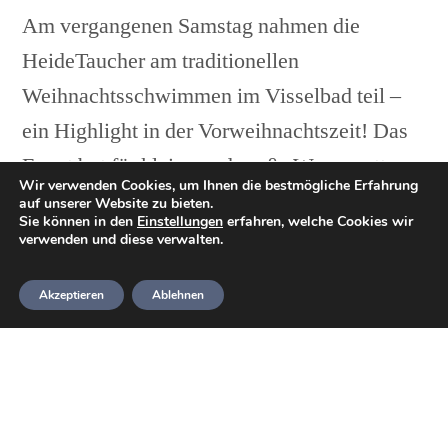
Am vergangenen Samstag nahmen die
HeideTaucher am traditionellen
Weihnachtsschwimmen im Visselbad teil –
ein Highlight in der Vorweihnachtszeit! Das
Event bot für kleine und große Wasserratten
Wir verwenden Cookies, um Ihnen die bestmögliche Erfahrung
eine Menge Spaß und war ein voller Erfolg.
auf unserer Website zu bieten.
Sie können in den
Einstellungen
erfahren, welche Cookies wir
verwenden und diese verwalten.
Der Tag begann um 12:00 Uhr mit dem
regulären Tauchtraining, das bis 14:00 Uhr
Akzeptieren
Ablehnen
stattfand. Direkt im Anschluss ging es mit
dem Schnuppertauchen weiter, das speziell
im Rahmen des Weihnachtsschwimmens für
Kinder angeboten wurde. Die Frage, ob die