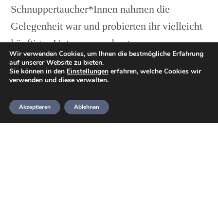
Schnuppertaucher*Innen nahmen die
Gelegenheit war und probierten ihr vielleicht
künftiges Unterwasserabenteuer aus.
Wir verwenden Cookies, um Ihnen die bestmögliche Erfahrung
auf unserer Website zu bieten.
Während unsere Vereinsmitglieder ihrem
Sie können in den
Einstellungen
erfahren, welche Cookies wir
verwenden und diese verwalten.
Training nachgingen, nahmen sich unsere
Ausbilder die Schnupperer zur Seite und
Akzeptieren
Ablehnen
bereiteten sie auf den Pool vor.
Dabei wurde die Ausrüstung entsprechend für
sie zusammengebaut und sie darauf
eingewiesen. Weiter wurde der
Druckausgleich erklärt und ein paar
vereinzelte Tauchsignale erörtert.