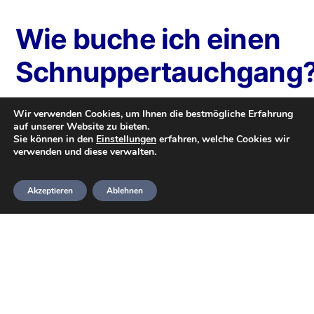
Wie buche ich einen
Schnuppertauchgang
Um den Sprung zu wagen, wendest du dich
Wir verwenden Cookies, um Ihnen die bestmögliche Erfahrung
auf unserer Website zu bieten.
einfach an den
HeideTaucher e.V.
, um einen
Sie können in den
Einstellungen
erfahren, welche Cookies wir
verwenden und diese verwalten.
Besuch zu vereinbaren.
Akzeptieren
Ablehnen
Du kannst uns jederzeit
kontaktieren
. Wir
helfen dir bei allen Fragen sowie der
Terminfindung. Du findest sämtliche
Kontaktinformationen auf unserer
Kontaktseite
. Alternativ kannst du ein