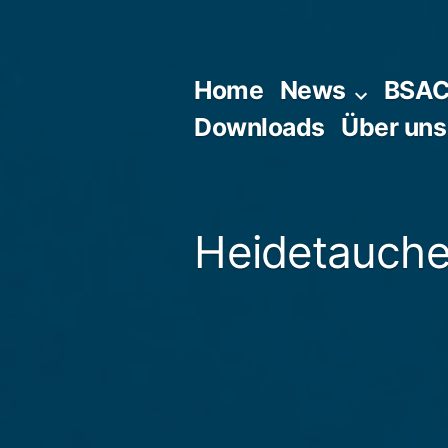
Zum
Inhalt
springen
Home
News
BSA
Downloads
Über uns
Heidetaucher