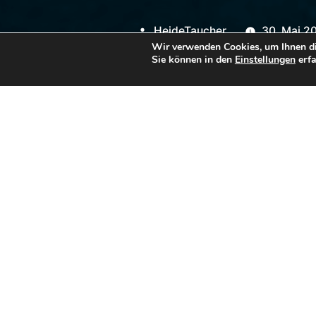
Veröffentlicht
HeideTaucher
30. Mai 2
Wir verwenden Cookies, um Ihnen di
von
Sie können in den
Einstellungen
erfa
Als
Dive Leader
werden die 
kommt all unseren Tauchern
baldigen Abschluss der Aus