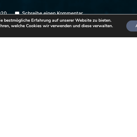
zu
020
Schreibe einen Kommentar
e bestmögliche Erfahrung auf unserer Website zu bieten.
Dive
hren, welche Cookies wir verwenden und diese verwalten.
Leader-
Ausbildung
in
Hemmoor
Taucher später in der Lage sein, Gruppen zu führe
, insbesondere den
Ocean Divern
, zu Gute. Wir dr
bildung.