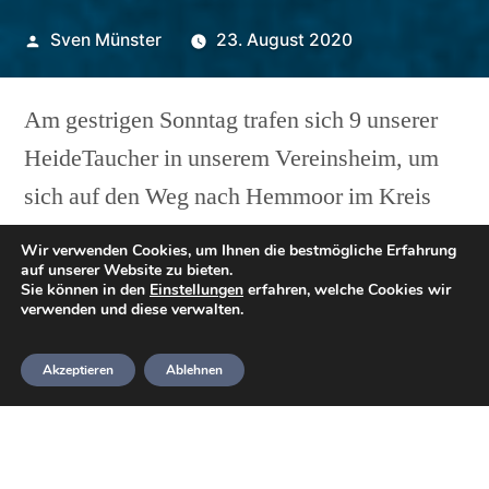
Veröffentlicht
Sven Münster
23. August 2020
von
Am gestrigen Sonntag trafen sich 9 unserer
HeideTaucher in unserem Vereinsheim, um
sich auf den Weg nach Hemmoor im Kreis
Cuxhaven zu machen.
Wir verwenden Cookies, um Ihnen die bestmögliche Erfahrung
auf unserer Website zu bieten.
Sie können in den
Einstellungen
erfahren, welche Cookies wir
Ziel war es, mit den verbleibenden vier (von
verwenden und diese verwalten.
zehn) 2020er Schülern, im Kreidesee die im
Pool erlernten Skills unter erschwerten
Akzeptieren
Ablehnen
Bedingungen (Neoprenanzug inkl. Haube,
Handschuhe, Kaltwasser, viele Taucher,
aufgewühlter Boden, etc.) zu wiederholen