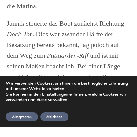
die Marina.
Jannik steuerte das Boot zunächst Richtung
Dock-Tor
. Dies war zwar der Hälfte der
Besatzung bereits bekannt, lag jedoch auf
dem Weg zum
Puttgarden-Riff
und ist mit
seinen Maßen beachtlich. Bei einer Länge
von 100m gibt es einiges zu sehen. Die
Wir verwenden Cookies, um Ihnen die bestmögliche Erfahrung
Strömung sollte allerdings nicht
auf unserer Website zu bieten.
Sie können in den
Einstellungen
erfahren, welche Cookies wir
vernachlässigt werden.
verwenden und diese verwalten.
Akzeptieren
Ablehnen