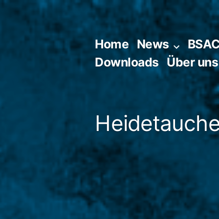
Zum
Inhalt
springen
Home
News
BSA
Downloads
Über uns
Heidetaucher