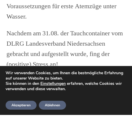
Voraussetzungen für erste Atemzüge unter
Wasser.
Nachdem am 31.08. der Tauchcontainer vom
DLRG Landesverband Niedersachsen
gebracht und aufgestellt wurde, fing der
(positive) Stress an!
Wir verwenden Cookies, um Ihnen die bestmögliche Erfahrung
Denn nun galt es den Stromanschluss zu
auf unserer Website zu bieten.
Sie können in den
verlegen, eine Fußbodenheizung einzulegen –
Einstellungen
erfahren, welche Cookies wir
verwenden und diese verwalten.
welche durch eine moderne Pellet-Heizung
durch Kamaci Haustechnik angeschlossen
Akzeptieren
Ablehnen
und betrieben wurde – um Wasser in den
Container zu bekommen.