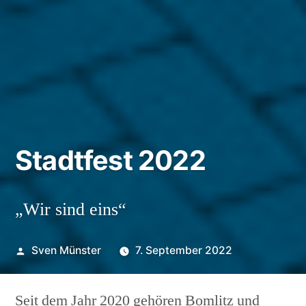
Stadtfest 2022
„Wir sind eins“
Veröffentlicht
Sven Münster
7. September 2022
von
Seit dem Jahr 2020 gehören Bomlitz und