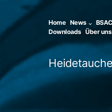
Zum
Inhalt
springen
Home
News
BSA
Downloads
Über uns
Heidetaucher