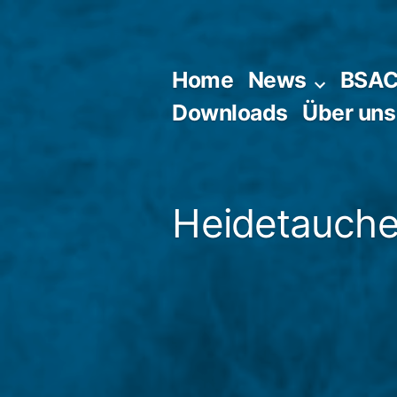
Zum
Inhalt
springen
Home
News
BSA
Downloads
Über uns
Heidetaucher