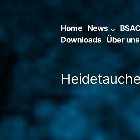
Zum
Inhalt
springen
Home
News
BSA
Downloads
Über uns
Heidetaucher