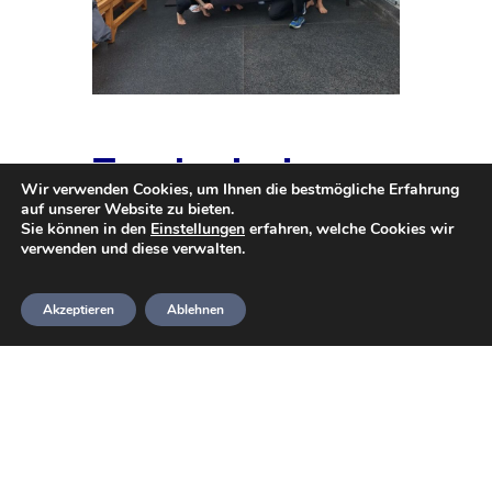
Tauchurlaub
Wir verwenden Cookies, um Ihnen die bestmögliche Erfahrung
Madeira
auf unserer Website zu bieten.
Sie können in den
Einstellungen
erfahren, welche Cookies wir
verwenden und diese verwalten.
Erneut wollen wir eine Woche
Akzeptieren
Ablehnen
am Atlantik verbringen.
Bei Interesse kontaktiert gerne
Martin.