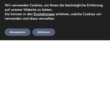
je Person.
Wir verwenden Cookies, um Ihnen die bestmögliche Erfahrung
auf unserer Website zu bieten.
Sie können in den
Einstellungen
erfahren, welche Cookies wir
verwenden und diese verwalten.
Anreise
Akzeptieren
Ablehnen
Unser
Flug
ging von
Hannove
r nach
Marsa
Alam.
Ein Blick aus dem Hotelzimmer auf
Eine