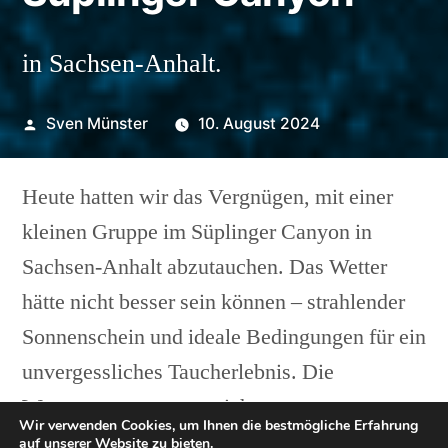
in Sachsen-Anhalt.
Veröffentlicht
Sven Münster
10. August 2024
von
Heute hatten wir das Vergnügen, mit einer
kleinen Gruppe im Süplinger Canyon in
Sachsen-Anhalt abzutauchen. Das Wetter
hätte nicht besser sein können – strahlender
Sonnenschein und ideale Bedingungen für ein
unvergessliches Taucherlebnis. Die
Wassertemperaturen reichten von
Wir verwenden Cookies, um Ihnen die bestmögliche Erfahrung
angenehmen 20° an der Oberfläche bis hin zu
auf unserer Website zu bieten.