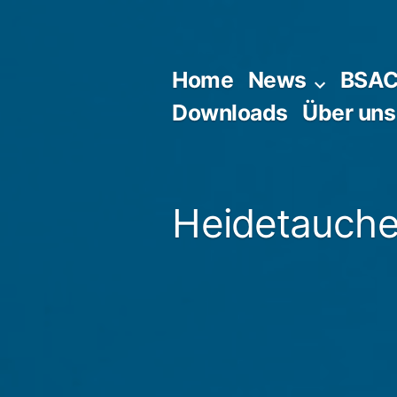
Zum
Inhalt
springen
Home
News
BSA
Downloads
Über uns
Heidetaucher