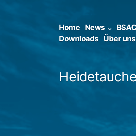
Zum
Inhalt
springen
Home
News
BSA
Downloads
Über uns
Heidetaucher