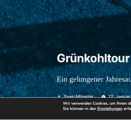
Grünkohltour
Ein gelungener Jahresau
Veröffentlicht
Sven Münster
12. Janua
Wir verwenden Cookies, um Ihnen di
von
Sie können in den
Einstellungen
erfa