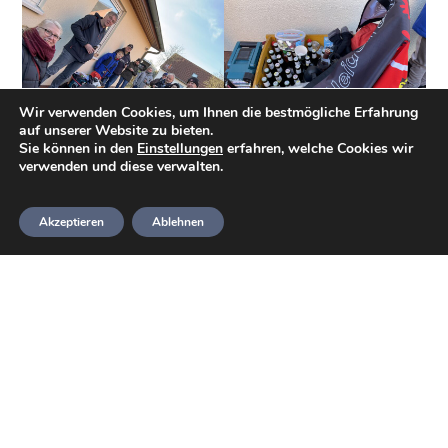
Wir verwenden Cookies, um Ihnen die bestmögliche Erfahrung
Kleine aber lustige Gruppe
Es ist für alle was dabei
auf unserer Website zu bieten.
Sie können in den
Einstellungen
erfahren, welche Cookies wir
verwenden und diese verwalten.
Nachdem wir gestern vollständig versammelt
waren, starteten wir unsere Tour durch die
Akzeptieren
Ablehnen
Eckernworth in Richtung Krug Dreikronen.
Dabei nutzten wir jede Gelegenheit für eine
Pause um den Bollerwagen zu erleichtern,
sodass wir am Ende schon Mühe hatten,
rechtzeitig anzukommen.