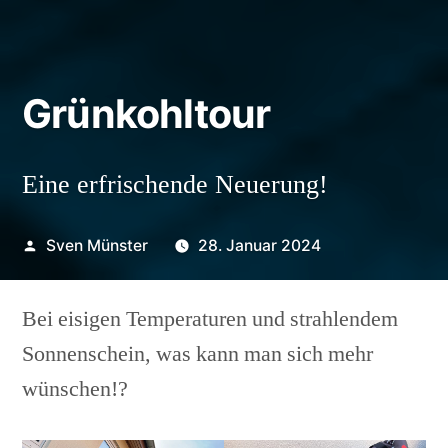
Grünkohltour
Eine erfrischende Neuerung!
Veröffentlicht
Sven Münster
28. Januar 2024
von
Bei eisigen Temperaturen und strahlendem
Sonnenschein, was kann man sich mehr
wünschen!?