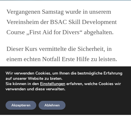
Vergangenen Samstag wurde in unserem
Vereinsheim der BSAC Skill Development
Course „First Aid for Divers“ abgehalten.
Dieser Kurs vermittelte die Sicherheit, in
einem echten Notfall Erste Hilfe zu leisten.
Dazu gehört auch das Anlegen von
Wir verwenden Cookies, um Ihnen die bestmögliche Erfahrung
Verbänden und Schienen mit Materialien und
auf unserer Website zu bieten.
Sie können in den
Einstellungen
erfahren, welche Cookies wir
Ausrüstung, die üblicherweise am Tauchplatz
verwenden und diese verwalten.
oder auf einem Tauchboot vorzufinden sind.
Akzeptieren
Ablehnen
Da wir in Deutschland mit dem Erwerb des
PKW-Führerscheins bereits grundlegende