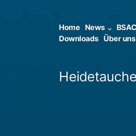
Zum
Inhalt
springen
Home
News
BSA
Downloads
Über uns
Heidetaucher