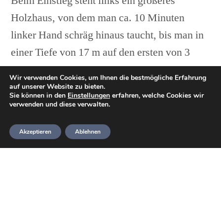
Beim Einstieg steht links ein größeres
Holzhaus, von dem man ca. 10 Minuten
linker Hand schräg hinaus taucht, bis man in
einer Tiefe von 17 m auf den ersten von 3
Hinkelsteinen trifft. Um Luft zu sparen, kann
Wir verwenden Cookies, um Ihnen die bestmögliche Erfahrung
man auch an der Oberfläche bis zu Boje
auf unserer Website zu bieten.
Sie können in den
Einstellungen
erfahren, welche Cookies wir
schwimmen und dort abtauchen.
verwenden und diese verwalten.
Der zweite Hinkelstein liegt leicht nach
Akzeptieren
Ablehnen
rechts versetzt etwas tiefer hinter dem ersten.
Um zum dritten und größten Hinkelstein zu
gelangen, folgt man am besten dem Boden
bis in 29 m Tiefe, wo der gewaltige Felsen
plötzlich aus dem Schlammboden auftaucht.