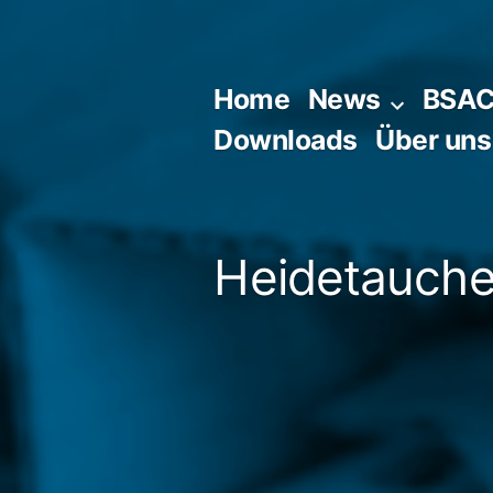
Zum
Inhalt
springen
Home
News
BSA
Downloads
Über uns
Heidetaucher