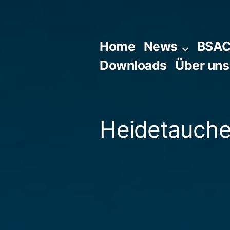
Zum
Inhalt
springen
Home
News
BSA
Downloads
Über uns
Heidetaucher