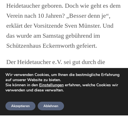
Heidetaucher geboren. Doch wie geht es dem
Verein nach 10 Jahren? „Besser denn je“,
erklärt der Vorsitzende Sven Münster. Und
das wurde am Samstag gebührend im
Schützenhaus Eckernworth gefeiert.
Der Heidetaucher e.V. sei gut durch die
Corona-Zeit gekommen und habe in seiner
Wir verwenden Cookies, um Ihnen die bestmögliche Erfahrung
auf unserer Website zu bieten.
Geschichte diverse Projekte anstoßen
Sie können in den
Einstellungen
erfahren, welche Cookies wir
verwenden und diese verwalten.
können. „Neben Tauchaktivitäten in
Norddeutschland, haben sich jährliche
Akzeptieren
Ablehnen
Auslandsreisen nach Ägypten oder Malta
etabliert.“, so Münster. „Die Präsenz auf dem