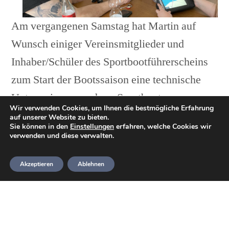
Am vergangenen Samstag hat Martin auf
Wunsch einiger Vereinsmitglieder und
Inhaber/Schüler des Sportbootführerscheins
zum Start der Bootssaison eine technische
Unterweisung rund um Sportboote
Wir verwenden Cookies, um Ihnen die bestmögliche Erfahrung
durchgeführt.
auf unserer Website zu bieten.
Sie können in den
Einstellungen
erfahren, welche Cookies wir
verwenden und diese verwalten.
Sören, Patrick, Heiko, Claudia, Thomas und
Joana nutzten diese Gelegenheit und ließen
Akzeptieren
Ablehnen
sich bei schönstem Sonnenschein die Theorie
im Vereinsheim erläutern.
Vom Sichern und Trailern des Bootes bis hin