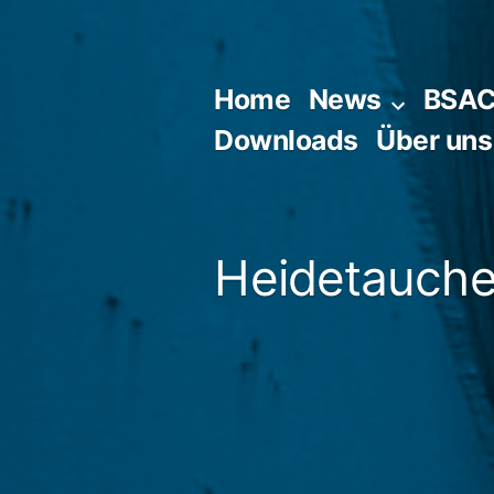
Zum
Inhalt
springen
Home
News
BSA
Downloads
Über uns
Heidetaucher