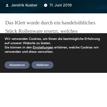
Veröffentlicht
Jendrik Kusber
11. Juni 2019
von
Das Klett wurde durch ein handelsübliches
Stück Rollenware ersetzt, welches
normalerweise aufgenäht wird. Das hierfür
Wir verwenden Cookies, um Ihnen die bestmögliche Erfahrung
auf unserer Website zu bieten.
genutzte
Aquasure
in einem Blister mit zwei
Sie können in den
Einstellungen
erfahren, welche Cookies wir
verwenden und diese verwalten.
Tuben á 7 Gramm verpackt.
Akzeptieren
Ablehnen
Ablauf: zuerst wurden die Überreste des alten
Kletts entfernt. Da die Nähte nicht immer
ersichtlich waren, und zur Befestigung bereits
herstellerseitig Kleber verwendet wurde, das
Material des Anzuges aber nicht beschädigen