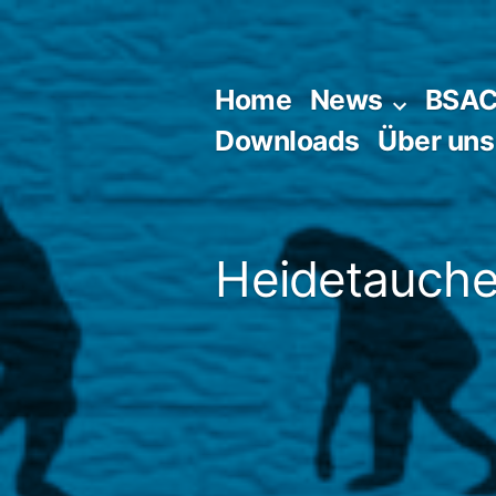
Zum
Inhalt
springen
Home
News
BSA
Downloads
Über uns
Heidetaucher