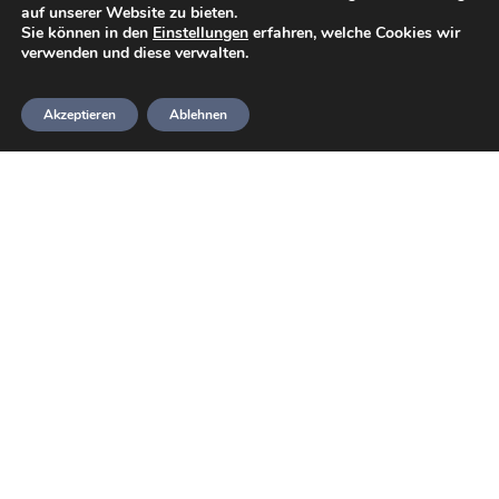
Angeblich lassen sich auch mal Walhaie
auf unserer Website zu bieten.
Sie können in den
Einstellungen
erfahren, welche Cookies wir
blicken.
verwenden und diese verwalten.
Akzeptieren
Ablehnen
Tauchplatzkarte vom Hausriff am Akassia Swiss
Resort.